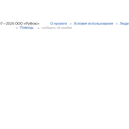
07—2026 ООО «РуФокс»
О проекте
Условия использования
Люди
Помощь
сообщить об ошибке