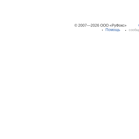
© 2007—2026 ООО «РуФокс»
Помощь
сообщ