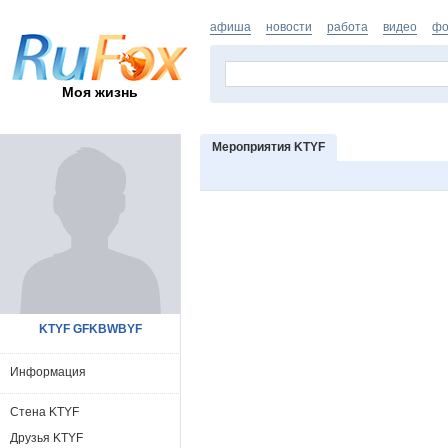
афиша
новости
работа
видео
фо
Моя жизнь
Мероприятия KTYF
KTYF GFKBWBYF
Информация
Стена KTYF
Друзья KTYF