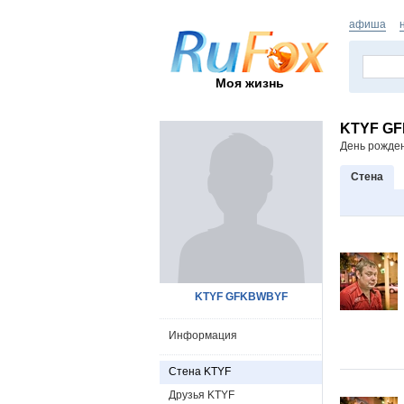
афиша
Моя жизнь
KTYF G
День рожде
Стена
KTYF GFKBWBYF
Информация
Стена KTYF
Друзья KTYF