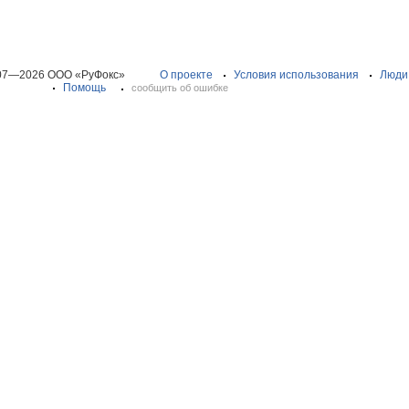
07—2026 ООО «РуФокс»
О проекте
Условия использования
Люди
Помощь
сообщить об ошибке