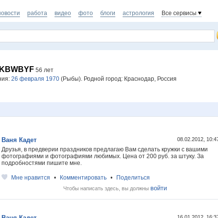
новости
работа
видео
фото
блоги
астрология
Все сервисы
FKBWBYF
56 лет
ния:
26 февраля 1970
(Рыбы). Родной город: Краснодар, Россия
Ваня Кадет
08.02.2012, 10:
Друзья, в предверии праздников предлагаю Вам сделать кружки с вашими
фотографиями и фотографиями любимых. Цена от 200 руб. за штуку. За
подробностями пишите мне.
Мне нравится
•
Комментировать
•
Поделиться
войти
Чтобы написать здесь, вы должны
Ваня Кадет
16.01.2012, 16: