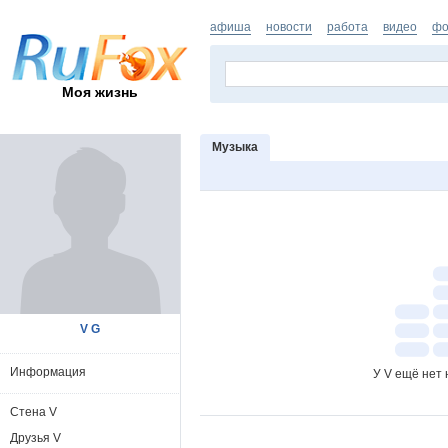
афиша
новости
работа
видео
фо
Моя жизнь
Музыка
V G
Информация
У V ещё нет 
Стена V
Друзья V