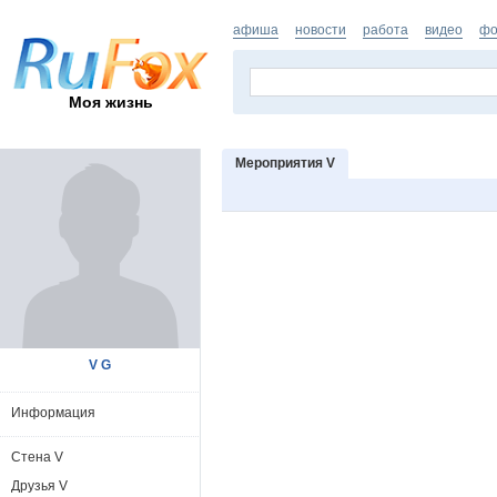
афиша
новости
работа
видео
фо
Моя жизнь
Мероприятия V
V G
Информация
Стена V
Друзья V