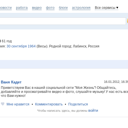
новости
работа
видео
фото
блоги
астрология
Все сервисы
ы
61 год
ния:
30 сентября 1964
(Весы). Родной город: Лабинск, Россия
Ваня Кадет
16.01.2012, 16:
Приветствуем Вас в нашей социальной сети "Моя Жизнь"! Общайтесь,
добавляйте и просматривайте видео и фото, слушайте музыку! У нас есть все
что Вам нужно!
Мне нравится
•
Комментировать
•
Поделиться
войти
Чтобы написать здесь, вы должны