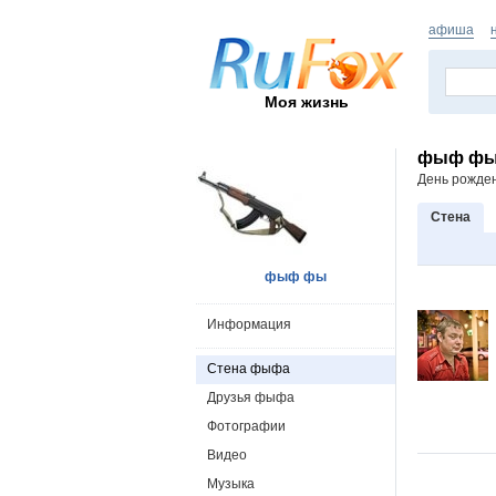
афиша
Моя жизнь
фыф ф
День рожде
Стена
фыф фы
Информация
Стена фыфа
Друзья фыфа
Фотографии
Видео
Музыка