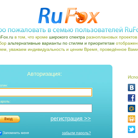
Fox.ru
в том, что кроме
широкого спектра
разноплановых проектов 
ыбор
альтернативные варианты по стилям и приоритетам
отображен
ем, уважаем индивидуальность и ценим Время, проведённое Вами 
Авторизация:
Испо
огин:
ароль:
регистрация >>
Запомнить меня
забыли пароль?