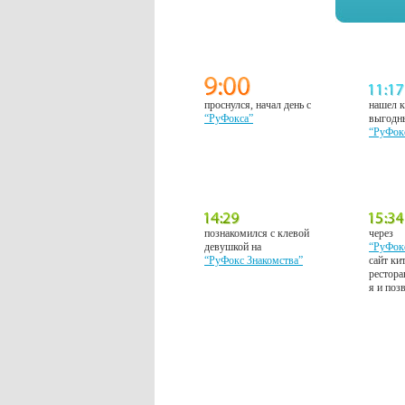
проснулся, начал день с
нашел к
“РуФокса”
выгодн
“РуФок
познакомился с клевой
через
девушкой на
“РуФок
“РуФокс Знакомства”
сайт ки
рестора
я и поз