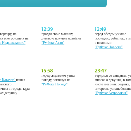
вартиру, на
продал свою машину,
перед обедом узнал о
ых мне условиях на
думаю о покупке новой на
последних событиях в м
с Недвижимость”
“РуФокс Авто”
с помошью
“РуФокс Новости”
перед свиданием узнал
вернулся со свидания, у
с Каталог”
нашел
погоду, заглянув на
многое о девушке, в то
тайского
“РуФокс Погода”
числе и ее знак Зодиака,
нчика в городе, куда
интересно узнать больш
вал девушку
“РуФокс Астрология”