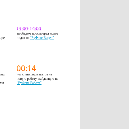
за обедом просмотрел новое
ире,
видео на
“РуФокс Видео”
знал
лег спать, ведь завтра на
м
новую работу, найденную на
 хм..
“РуФокс Работа”
е