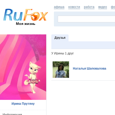
афиша
новости
работа
видео
фо
Моя жизнь
Друзья
У Ирины 1 друг
Наталья Шаповалова
Ирина Прутяну
Информация