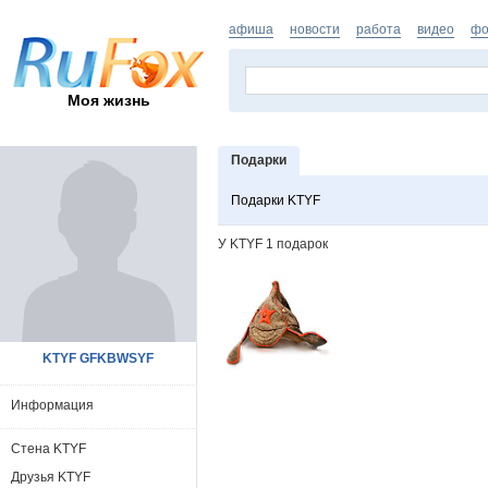
афиша
новости
работа
видео
фо
Моя жизнь
Подарки
Подарки KTYF
У KTYF 1 подарок
KTYF GFKBWSYF
Информация
Стена KTYF
Друзья KTYF