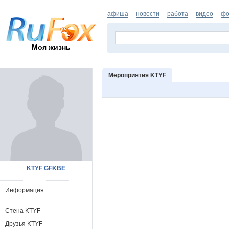
афиша
новости
работа
видео
фо
Моя жизнь
Мероприятия KTYF
KTYF GFKBE
Информация
Стена KTYF
Друзья KTYF