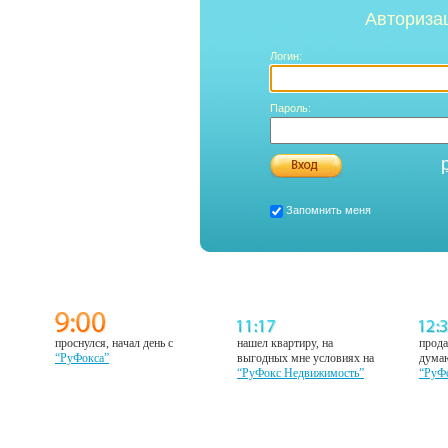
Авториза
Логин:
Пароль:
Запомнить меня
проснулся, начал день с
нашел квартиру, на
прода
“РуФокса”
выгодных мне условиях на
думаю
“РуФокс Недвижимость”
“РуФ