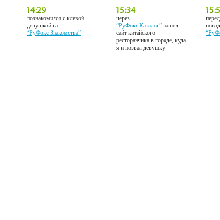
познакомился с клевой
через
перед
девушкой на
“РуФокс Каталог”
нашел
погод
“РуФокс Знакомства”
сайт китайского
“РуФ
ресторанчика в городе, куда
я и позвал девушку