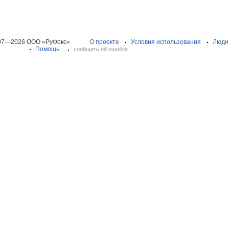
07—2026 ООО «РуФокс»
О проекте
Условия использования
Люди
Помощь
сообщить об ошибке