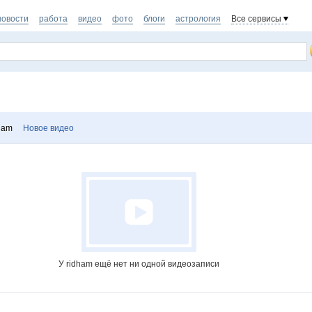
новости
работа
видео
фото
блоги
астрология
Все сервисы
ham
Новое видео
У ridham ещё нет ни одной видеозаписи