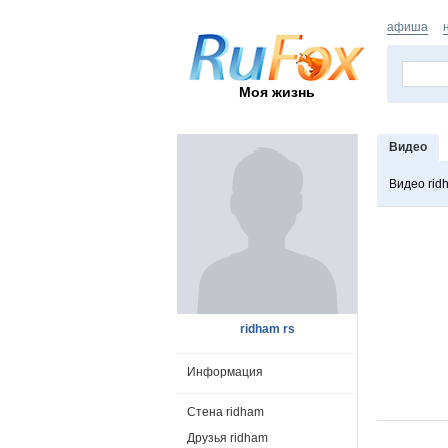
афиша
Моя жизнь
Видео
Видео rid
ridham rs
Информация
Стена ridham
Друзья ridham