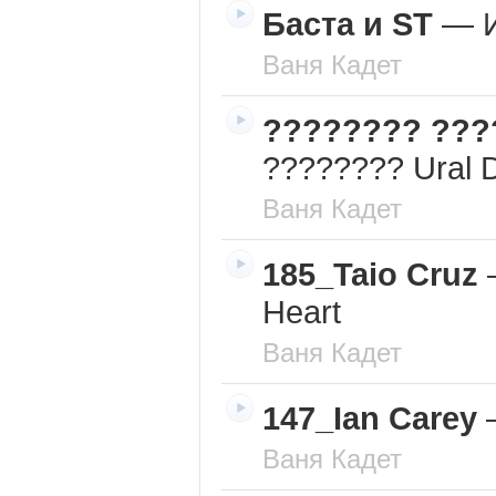
Баста и ST
—
Ваня Кадет
???????? ???
???????? Ural 
Ваня Кадет
185_Taio Cruz
Heart
Ваня Кадет
147_Ian Carey
Ваня Кадет