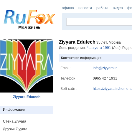
афиша
новости
работа
видео
фо
Моя жизнь
Ziyyara Edutech
35 лет, Москва
День рождения:
4 августа 1991
(Лев). Родн
Контактная информация
Email:
info@ziyyara.in
Телефон:
0965 427 1931
Веб-сайт:
https://ziyyara.in/home-t
Ziyyara Edutech
Информация
Стена Ziyyara
Друзья Ziyyara