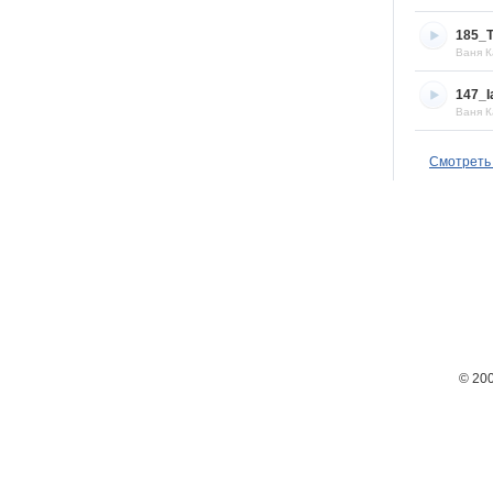
185_T
Ваня К
147_I
Ваня К
Смотреть 
© 20