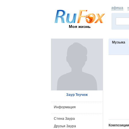
афиша
Моя жизнь
Музыка
Заур Теучеж
Информация
Стена Заура
Композиции
Друзья Заура