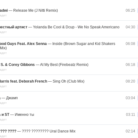
adwi
—
Release Me (J Nitti Remix)
06:25
адет
вестный артист
—
Yolanda Be Cool & Dcup - We No Speak Americano
04:30
адет
ood Guys Feat. Alex Senna
—
Inside (Brown Sugar and Kid Shakers
06:08
Mix)
адет
 S. & Corey Gibbons
—
At My Best (Firebeatz Remix)
06:18
адет
Harris feat. Deborah French
—
Sing Oh (Club Mix)
08:20
адет
а
—
Джамп
03:04
адет
 и ST
—
Именно ты
03:11
адет
??? ????
—
???? ???????? Ural Dance Mix
02:14
адет