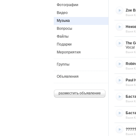
Фотографии
Zoe B
Видео
Ваня К
Музыка
Неиз
Вопросы
Ваня К
Файлы
The G
Подарки
Vocal 
Мероприятия
Ваня К
Robin
Группы
Ваня К
Объявления
Paul 
Ваня К
разместить объявление
Баст
Ваня К
Баста
Ваня К
?????
Ваня К