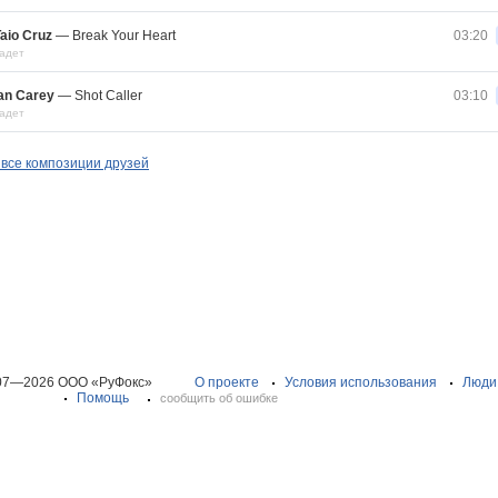
aio Cruz
—
Break Your Heart
03:20
адет
an Carey
—
Shot Caller
03:10
адет
все композиции друзей
07—2026 ООО «РуФокс»
О проекте
Условия использования
Люди
Помощь
сообщить об ошибке