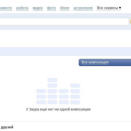
новости
работа
видео
фото
блоги
астрология
Все сервисы
Все композиции
У Заура ещё нет ни одной композиции
 друзей