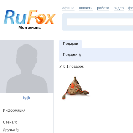
афиша
новости
работа
видео
фо
Моя жизнь
Подарки
Подарки fg
У fg 1 подарок
fg jk
Информация
Стена fg
Друзья fg