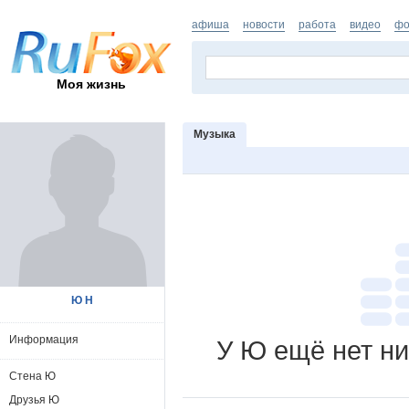
афиша
новости
работа
видео
фо
Моя жизнь
Музыка
Ю Н
Информация
У Ю ещё нет ни
Стена Ю
Друзья Ю