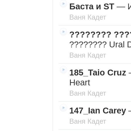
Баста и ST
—
Ваня Кадет
???????? ???
???????? Ural 
Ваня Кадет
185_Taio Cruz
Heart
Ваня Кадет
147_Ian Carey
Ваня Кадет