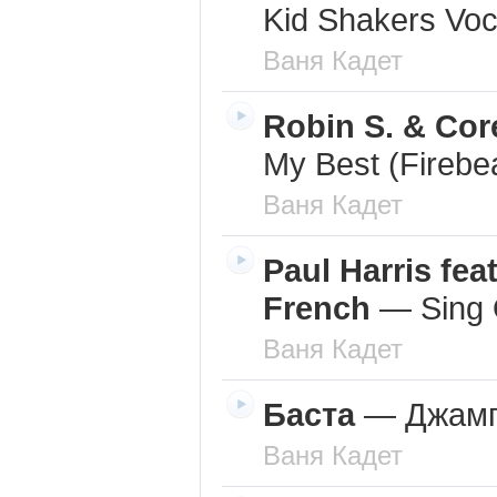
Kid Shakers Voc
Ваня Кадет
Robin S. & Co
My Best (Firebe
Ваня Кадет
Paul Harris fea
French
—
Sing 
Ваня Кадет
Баста
—
Джам
Ваня Кадет