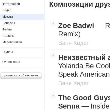
Композиции дру
Фотографии
Видео
Музыка
Вопросы
Zoe Badwi
—
R
Файлы
Remix)
Подарки
Ваня Кадет
Мероприятия
Группы
Неизвестный 
Объявления
Yolanda Be Coo
Speak American
разместить объявление
Ваня Кадет
The Good Guys
Senna
—
Insid