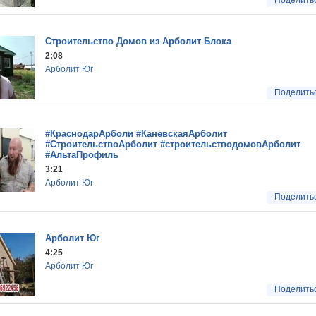
Поделить
Строительство Домов из Арболит Блока
2:08
Арболит Юг
Поделить
#КраснодарАрболи #КаневскаяАрболит
#СтроительствоАрболит #строительстводомовАрболит
#АльтаПрофиль
3:21
Арболит Юг
Поделить
Арболит Юг
4:25
Арболит Юг
Поделить