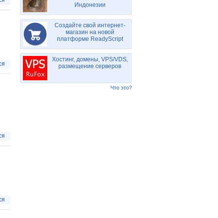
ся
Индонезии
Создайте свой интернет-
магазин на новой
платформе ReadyScript
Хостинг, домены, VPS/VDS,
ся
размещение серверов
Что это?
ся
ся