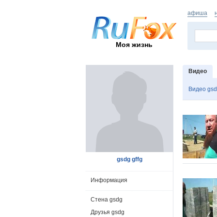
афиша
Моя жизнь
Видео
Видео gs
gsdg gffg
Информация
Стена gsdg
Друзья gsdg