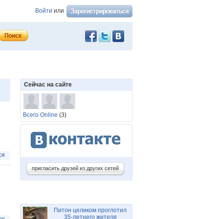
Войти
или
Сейчас на сайте
Всего Online
(3)
ся
пригласить друзей из других сетей
Питон целиком проглотил
35-летнего жителя