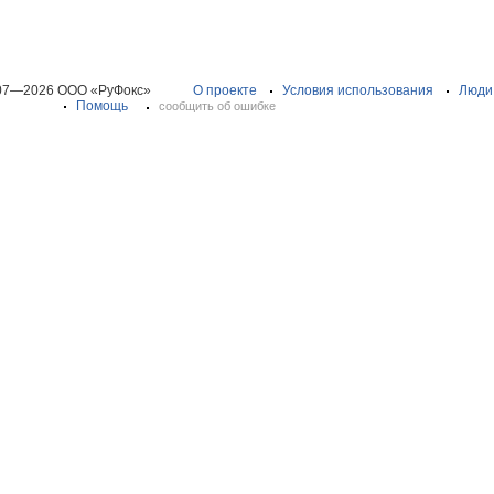
07—2026 ООО «РуФокс»
О проекте
Условия использования
Люди
Помощь
сообщить об ошибке