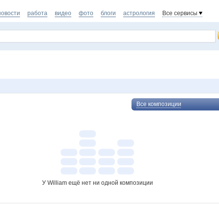
новости
работа
видео
фото
блоги
астрология
Все сервисы
Все композиции
У William ещё нет ни одной композиции