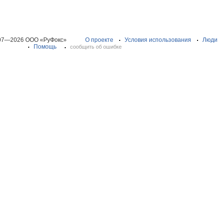
07—2026 ООО «РуФокс»
О проекте
Условия использования
Люди
Помощь
сообщить об ошибке