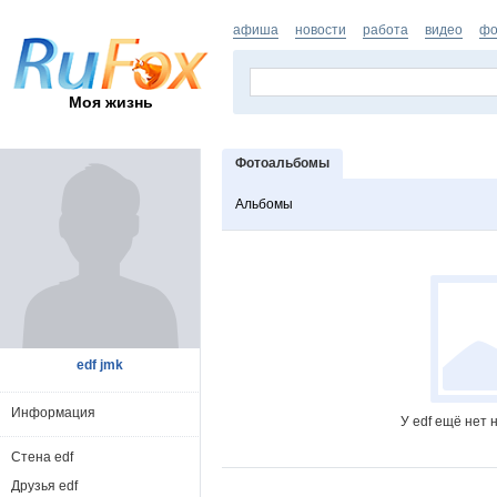
афиша
новости
работа
видео
фо
Моя жизнь
Фотоальбомы
Альбомы
edf jmk
Информация
У edf ещё нет
Стена edf
Друзья edf