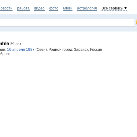
новости
работа
видео
фото
блоги
астрология
Все сервисы
mble
39 лет
ния:
16 апреля 1987
(Овен). Родной город: Зарайск, Россия
 браке.