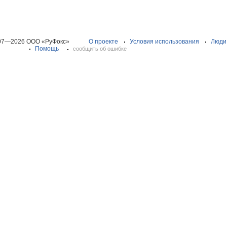
07—2026 ООО «РуФокс»
О проекте
Условия использования
Люди
Помощь
сообщить об ошибке