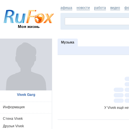
афиша
новости
работа
видео
фо
Моя жизнь
Музыка
Vivek Garg
Информация
У Vivek ещё н
Стена Vivek
Друзья Vivek