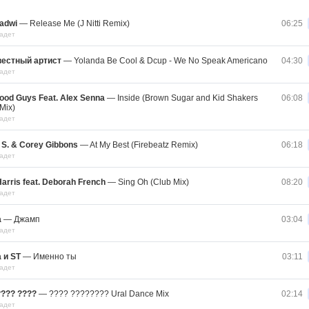
adwi
—
Release Me (J Nitti Remix)
06:25
адет
вестный артист
—
Yolanda Be Cool & Dcup - We No Speak Americano
04:30
адет
ood Guys Feat. Alex Senna
—
Inside (Brown Sugar and Kid Shakers
06:08
Mix)
адет
 S. & Corey Gibbons
—
At My Best (Firebeatz Remix)
06:18
адет
Harris feat. Deborah French
—
Sing Oh (Club Mix)
08:20
адет
а
—
Джамп
03:04
адет
 и ST
—
Именно ты
03:11
адет
??? ????
—
???? ???????? Ural Dance Mix
02:14
адет