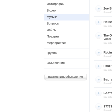
Фотографии
Zoe B
Видео
Ваня К
Музыка
Неиз
Вопросы
Ваня К
Файлы
The G
Подарки
Vocal 
Мероприятия
Ваня К
Robin
Группы
Ваня К
Объявления
Paul 
Ваня К
разместить объявление
Баст
Ваня К
Баста
Ваня К
?????
Ваня К