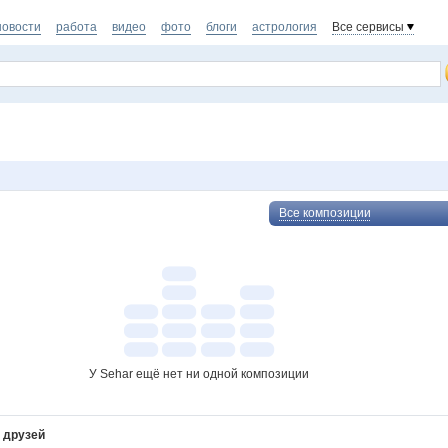
новости
работа
видео
фото
блоги
астрология
Все сервисы
Все композиции
У Sehar ещё нет ни одной композиции
 друзей