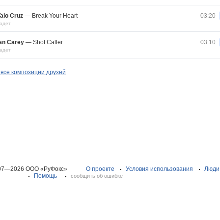
aio Cruz
—
Break Your Heart
03:20
адет
an Carey
—
Shot Caller
03:10
адет
все композиции друзей
07—2026 ООО «РуФокс»
О проекте
Условия использования
Люди
Помощь
сообщить об ошибке