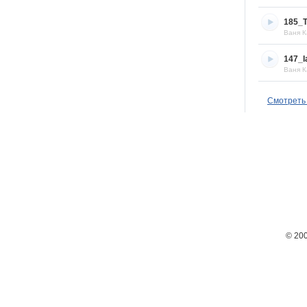
185_T
Ваня К
147_I
Ваня К
Смотреть 
© 20