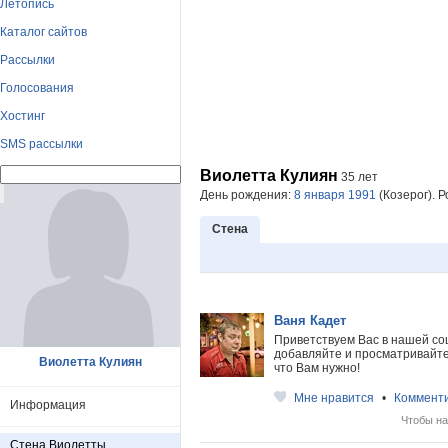
Летопись
Каталог сайтов
Рассылки
Голосования
Хостинг
SMS рассылки
Виолетта Кулиян
35 лет
День рождения:
8 января 1991
(Козерог). Р
Стена
Ваня Кадет
Приветствуем Вас в нашей со
добавляйте и просматривайте 
Виолетта Кулиян
что Вам нужно!
Мне нравится
•
Коммент
Информация
Чтобы на
Стена Виолетты