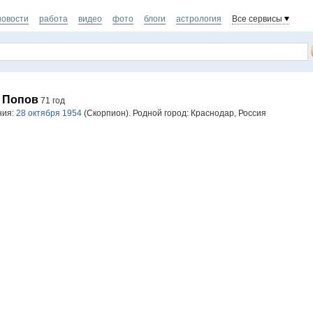
новости
работа
видео
фото
блоги
астрология
Все сервисы
 Попов
71 год
ния:
28 октября 1954
(Скорпион). Родной город: Краснодар, Россия