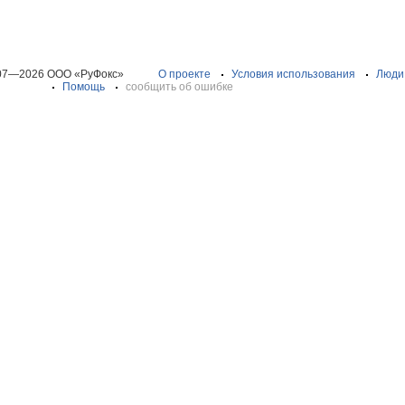
07—2026 ООО «РуФокс»
О проекте
Условия использования
Люди
Помощь
сообщить об ошибке