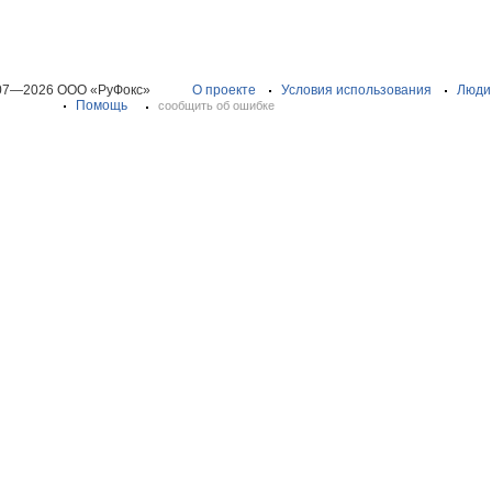
07—2026 ООО «РуФокс»
О проекте
Условия использования
Люди
Помощь
сообщить об ошибке