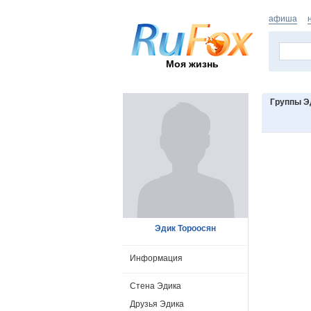
афиша
Моя жизнь
Группы Э
Эдик Тороосян
Информация
Стена Эдика
Друзья Эдика