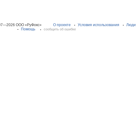
07—2026 ООО «РуФокс»
О проекте
Условия использования
Люди
Помощь
сообщить об ошибке