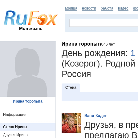
афиша
новости
работа
видео
фо
Моя жизнь
Ирина торопыга
46 лет
День рождения:
1
(Козерог). Родной
Россия
Стена
Ирина торопыга
Информация
Ваня Кадет
Друзья, в п
Стена Ирины
предлагаю В
Друзья Ирины