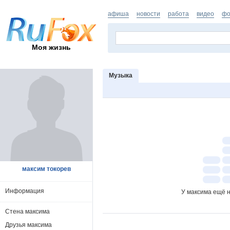
афиша
новости
работа
видео
фо
Моя жизнь
Музыка
максим токорев
Информация
У максима ещё н
Стена максима
Друзья максима