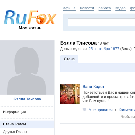
афиша
новости
работа
видео
фо
Моя жизнь
Бэлла Тлисова
48 лет
День рождения:
25 сентября 1977
(Весы). 
Стена
Ваня Кадет
Приветствуем Вас в нашей со
добавляйте и просматривайте 
Бэлла Тлисова
что Вам нужно!
Мне нравится
•
Коммент
Информация
Чтобы на
Стена Бэллы
Друзья Бэллы