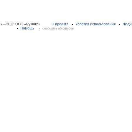
07—2026 ООО «РуФокс»
О проекте
Условия использования
Люди
Помощь
сообщить об ошибке