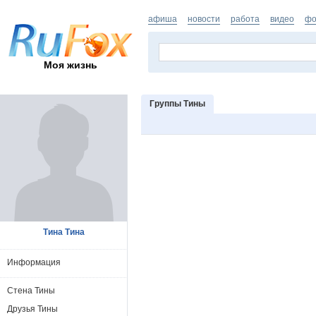
афиша
новости
работа
видео
фо
Моя жизнь
Группы Тины
Тина Тина
Информация
Стена Тины
Друзья Тины