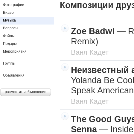
Композиции дру
Фотографии
Видео
Музыка
Вопросы
Zoe Badwi
—
R
Файлы
Remix)
Подарки
Ваня Кадет
Мероприятия
Группы
Неизвестный 
Объявления
Yolanda Be Coo
Speak American
разместить объявление
Ваня Кадет
The Good Guys
Senna
—
Insid