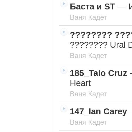
Баста и ST
—
Ваня Кадет
???????? ???
???????? Ural 
Ваня Кадет
185_Taio Cruz
Heart
Ваня Кадет
147_Ian Carey
Ваня Кадет