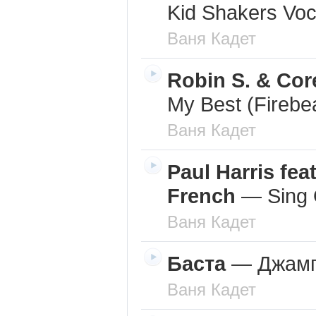
Kid Shakers Voc
Ваня Кадет
Robin S. & Co
My Best (Firebe
Ваня Кадет
Paul Harris fea
French
—
Sing 
Ваня Кадет
Баста
—
Джам
Ваня Кадет