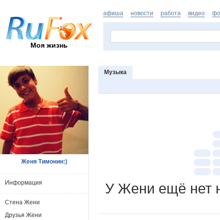
афиша
новости
работа
видео
фо
Моя жизнь
Музыка
Женя Тимонин:)
Информация
У Жени ещё нет 
Стена Жени
Друзья Жени