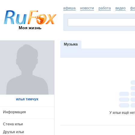
афиша
новости
работа
видео
фо
Моя жизнь
Музыка
илья тимчук
Информация
У ильи ещё не
Стена ильи
Друзья ильи