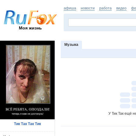
афиша
новости
работа
видео
фо
Моя жизнь
Музыка
У Тик Так ещё 
Тик Так Так Тик