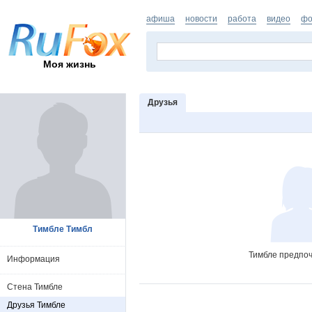
афиша
новости
работа
видео
фо
Моя жизнь
Друзья
Тимбле Тимбл
Тимбле предпоч
Информация
Стена Тимбле
Друзья Тимбле