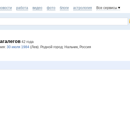
новости
работа
видео
фото
блоги
астрология
Все сервисы
агалегов
42 года
ния:
30 июля 1984
(Лев). Родной город: Нальчик, Россия