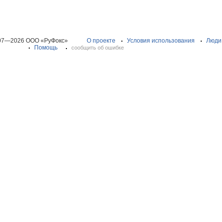
07—2026 ООО «РуФокс»
О проекте
Условия использования
Люди
Помощь
сообщить об ошибке