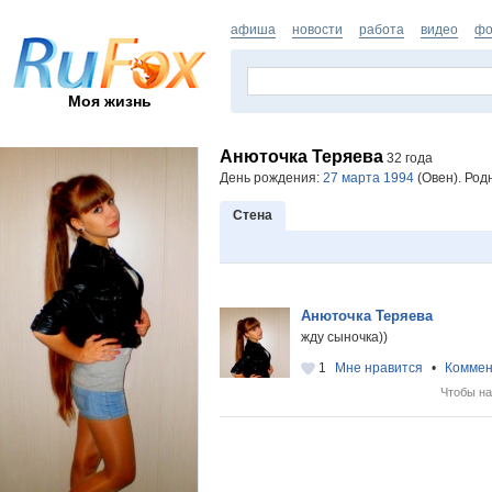
афиша
новости
работа
видео
фо
Моя жизнь
Анюточка Теряева
32 года
День рождения:
27 марта 1994
(Овен). Род
Стена
Анюточка Теряева
жду сыночка))
1
Мне нравится
•
Коммен
Чтобы на