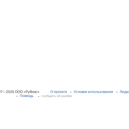
07—2026 ООО «РуФокс»
О проекте
Условия использования
Люди
Помощь
сообщить об ошибке