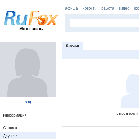
афиша
новости
работа
видео
фо
Моя жизнь
Друзья
э щ
э предпочла
Информация
Стена э
Друзья э