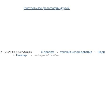
Смотреть все фотографии друзей
07—2026 ООО «РуФокс»
О проекте
Условия использования
Люди
Помощь
сообщить об ошибке