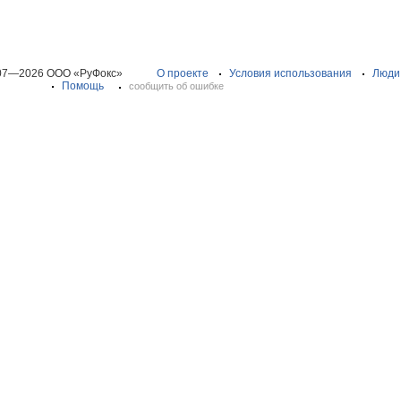
07—2026 ООО «РуФокс»
О проекте
Условия использования
Люди
Помощь
сообщить об ошибке