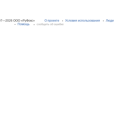
07—2026 ООО «РуФокс»
О проекте
Условия использования
Люди
Помощь
сообщить об ошибке