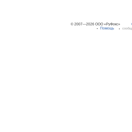
© 2007—2026 ООО «РуФокс»
Помощь
сообщ