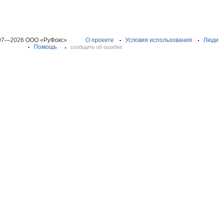
07—2026 ООО «РуФокс»
О проекте
Условия использования
Люди
Помощь
сообщить об ошибке