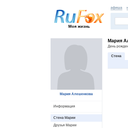
афиша
Моя жизнь
Мария А
День рожде
Стена
Мария Алешенкова
Информация
Стена Марии
Друзья Марии