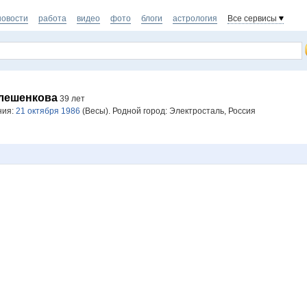
новости
работа
видео
фото
блоги
астрология
Все сервисы
лешенкова
39 лет
ния:
21 октября 1986
(Весы). Родной город: Электросталь, Россия