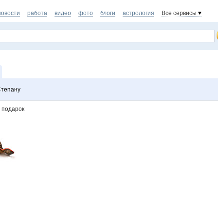
новости
работа
видео
фото
блоги
астрология
Все сервисы
Степану
 подарок