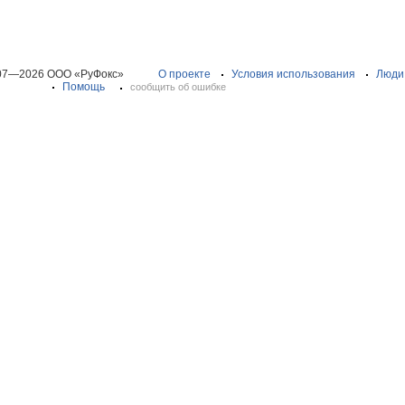
07—2026 ООО «РуФокс»
О проекте
Условия использования
Люди
Помощь
сообщить об ошибке