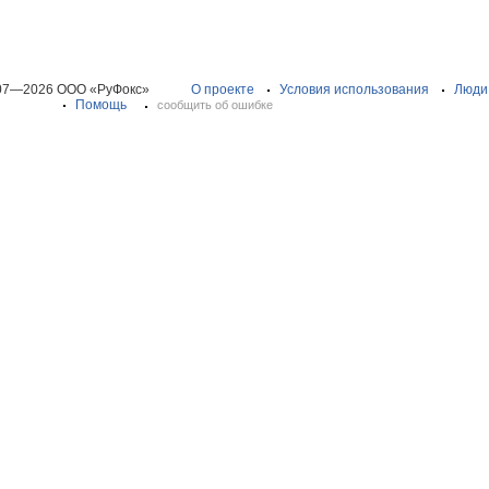
07—2026 ООО «РуФокс»
О проекте
Условия использования
Люди
Помощь
сообщить об ошибке