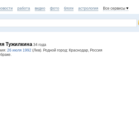
новости
работа
видео
фото
блоги
астрология
Все сервисы
ия Тужилкина
34 года
ния:
26 июля 1992
(Лев). Родной город: Краснодар, Россия
 браке.